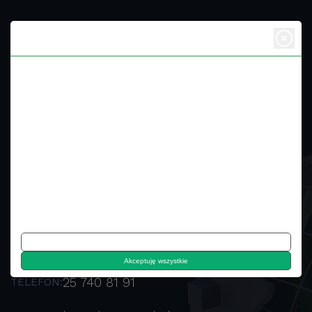
Dbamy o Twoją prywatność
Ciasteczka, czyli niewielkie dokumenty tekstowe, wykorzystywane są
przez witryny internetowe, aby poprawić efektywność korzystania z nich
przez użytkowników.
Zgodnie z prawem, zezwala się na zapisywanie ciasteczek na
Dane firmy
urządzeniu użytkownika tylko wtedy, gdy są one kluczowe dla działania
danej strony. W przypadku innych typów ciasteczek, wymagana jest
zgoda użytkownika.
Nasza strona wykorzystuje różnorodne ciasteczka, w tym te dostarczane
Starowiejska 255
ADRES:
przez zewnętrzne serwisy, które są obecne na naszym portalu.
08-110 Siedlce
Dostosuj
517 905 645
TELEFON:
Akceptuję wszystkie
25 740 81 91
TELEFON: