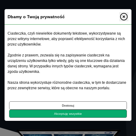
Dbamy o Twoją prywatność
Ciasteczka, czyli niewielkie dokumenty tekstowe, wykorzystywane są
przez witryny internetowe, aby poprawić efektywność korzystania z nich
Domtel Telecom
.
przez użytkowników.
Zgodnie z prawem, zezwala się na zapisywanie ciasteczek na
urządzeniu użytkownika tylko wtedy, gdy są one kluczowe dla działania
danej strony. W przypadku innych typów ciasteczek, wymagana jest
zgoda użytkownika.
CMS
PHP8
LARAVEL
TAILWIND
Nasza strona wykorzystuje różnorodne ciasteczka, w tym te dostarczane
przez zewnętrzne serwisy, które są obecne na naszym portalu.
ONLINE
Dostosuj
Akceptuję wszystkie