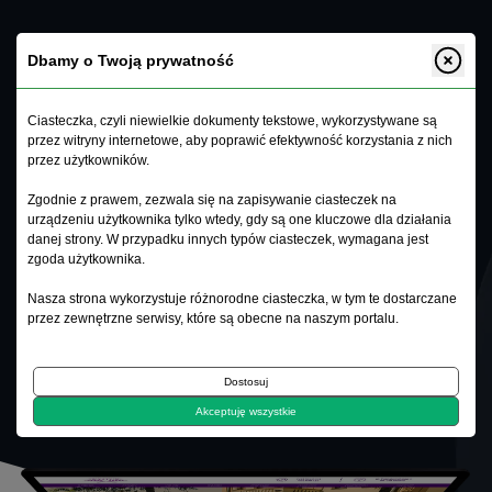
Dbamy o Twoją prywatność
Ciasteczka, czyli niewielkie dokumenty tekstowe, wykorzystywane są
przez witryny internetowe, aby poprawić efektywność korzystania z nich
Exitus
.
przez użytkowników.
Zgodnie z prawem, zezwala się na zapisywanie ciasteczek na
urządzeniu użytkownika tylko wtedy, gdy są one kluczowe dla działania
danej strony. W przypadku innych typów ciasteczek, wymagana jest
zgoda użytkownika.
CSS3
HTML5
CMS
PHP7
Nasza strona wykorzystuje różnorodne ciasteczka, w tym te dostarczane
przez zewnętrzne serwisy, które są obecne na naszym portalu.
ONLINE
Dostosuj
Akceptuję wszystkie