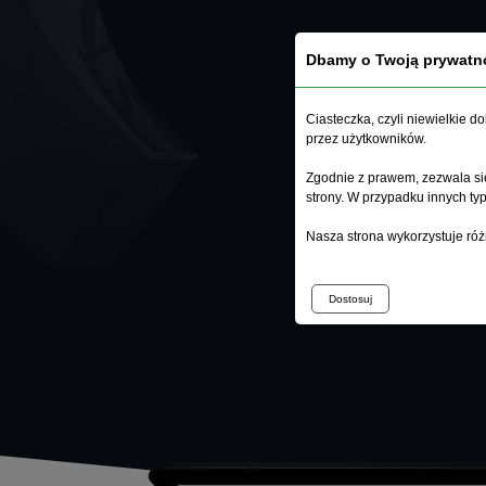
Dbamy o Twoją prywatn
Ciasteczka, czyli niewielkie 
przez użytkowników.
Zgodnie z prawem, zezwala się
strony. W przypadku innych t
Nasza strona wykorzystuje róż
Dostosuj