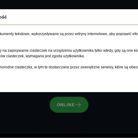
ość
dokumenty tekstowe, wykorzystywane są przez witryny internetowe, aby poprawić efe
Język w 15 minut
.
 na zapisywanie ciasteczek na urządzeniu użytkownika tylko wtedy, gdy są one kl
ypów ciasteczek, wymagana jest zgoda użytkownika.
norodne ciasteczka, w tym te dostarczane przez zewnętrzne serwisy, które są obec
CSS3
HTML5
CMS
PHP8
VUE.JS
ONLINE