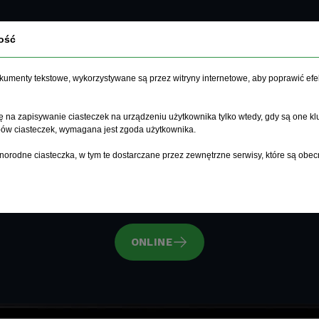
ość
dokumenty tekstowe, wykorzystywane są przez witryny internetowe, aby poprawić efe
Nowak Dom
.
 na zapisywanie ciasteczek na urządzeniu użytkownika tylko wtedy, gdy są one kl
ypów ciasteczek, wymagana jest zgoda użytkownika.
norodne ciasteczka, w tym te dostarczane przez zewnętrzne serwisy, które są obec
CSS3
HTML5
CMS
VUE.JS
ONLINE