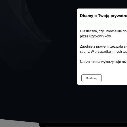
Dbamy o Twoją prywatn
Ciasteczka, czyli niewielkie 
przez użytkowników.
Zgodnie z prawem, zezwala się
strony. W przypadku innych t
Nasza strona wykorzystuje róż
Dostosuj