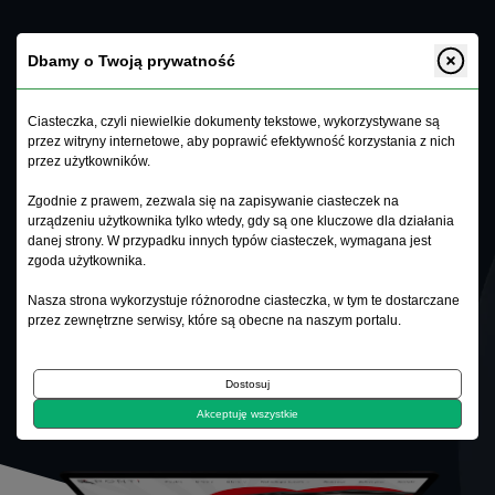
Dbamy o Twoją prywatność
Ciasteczka, czyli niewielkie dokumenty tekstowe, wykorzystywane są
przez witryny internetowe, aby poprawić efektywność korzystania z nich
Ponti
.
przez użytkowników.
Zgodnie z prawem, zezwala się na zapisywanie ciasteczek na
urządzeniu użytkownika tylko wtedy, gdy są one kluczowe dla działania
danej strony. W przypadku innych typów ciasteczek, wymagana jest
zgoda użytkownika.
CSS3
HTML5
PHP8
VUE.JS
LARAVEL
Nasza strona wykorzystuje różnorodne ciasteczka, w tym te dostarczane
przez zewnętrzne serwisy, które są obecne na naszym portalu.
ONLINE
Dostosuj
Akceptuję wszystkie